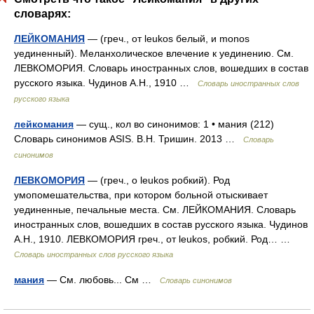
словарях:
ЛЕЙКОМАНИЯ
— (греч., от leukos белый, и monos
уединенный). Меланхолическое влечение к уединению. См.
ЛЕВКОМОРИЯ. Словарь иностранных слов, вошедших в состав
русского языка. Чудинов А.Н., 1910 …
Словарь иностранных слов
русского языка
лейкомания
— сущ., кол во синонимов: 1 • мания (212)
Словарь синонимов ASIS. В.Н. Тришин. 2013 …
Словарь
синонимов
ЛЕВКОМОРИЯ
— (греч., о leukos робкий). Род
умопомешательства, при котором больной отыскивает
уединенные, печальные места. См. ЛЕЙКОМАНИЯ. Словарь
иностранных слов, вошедших в состав русского языка. Чудинов
А.Н., 1910. ЛЕВКОМОРИЯ греч., от leukos, робкий. Род… …
Словарь иностранных слов русского языка
мания
— См. любовь... См …
Словарь синонимов